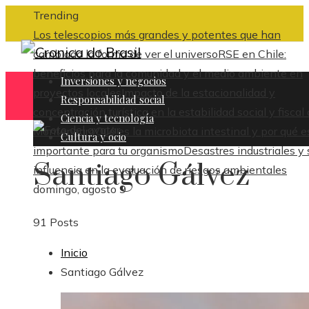
Trending
Los telescopios más grandes y potentes que han
cambiado la forma de ver el universo
RSE en Chile:
beneficios para la comunidad y el medio ambiente en
Inversiones y negocios
proyectos locales
Impacto de la estacionalidad y
Responsabilidad social
concentración turística en la estabilidad social y fiscal
Ciencia y tecnología
Montenegro
Qué es la microbiota intestinal y por qué e
Cultura y ocio
importante para tu organismo
Desastres industriales y 
Santiago Gálvez
influencia en la evaluación de riesgos ambientales
domingo, agosto 9
91 Posts
Inicio
Santiago Gálvez