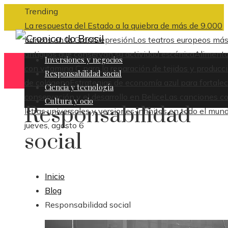
Trending
La respuesta del Estado a la quiebra de más de 9.000
bancos en la Gran Depresión
Los teatros europeos má
antiguos que conservan su actividad escénica
Aliment
Inversiones y negocios
con vitamina C para la reparación de tejidos y producc
Responsabilidad social
de colágeno
Estrategias de economía azul para fortalec
Ciencia y tecnología
conservación y el desarrollo en Belice
Las canciones c
Cultura y ocio
Responsabilidad
letras universales y versiones infinitas en todo el mun
jueves, agosto 6
social
Inicio
Blog
Responsabilidad social