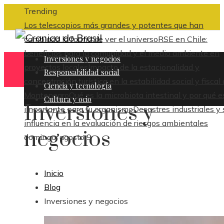
Trending
Los telescopios más grandes y potentes que han
cambiado la forma de ver el universo
RSE en Chile:
beneficios para la comunidad y el medio ambiente en
Inversiones y negocios
proyectos locales
Impacto de la estacionalidad y
Responsabilidad social
concentración turística en la estabilidad social y fiscal
Ciencia y tecnología
Montenegro
Qué es la microbiota intestinal y por qué e
Cultura y ocio
Inversiones y
importante para tu organismo
Desastres industriales y 
influencia en la evaluación de riesgos ambientales
negocios
domingo, agosto 9
Inicio
Blog
Inversiones y negocios