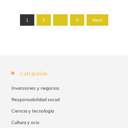
Paginación
1
2
…
9
Next
de
entradas
Categorías
Inversiones y negocios
Responsabilidad social
Ciencia y tecnología
Cultura y ocio