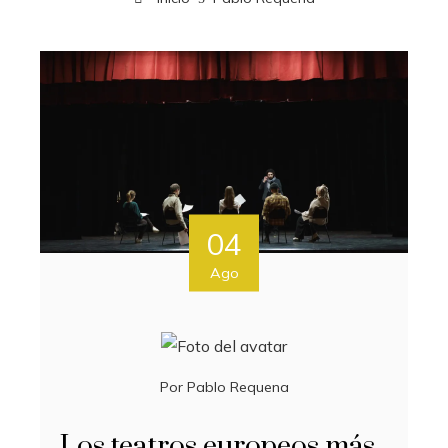
04
Ago
Por
Pablo Requena
Los teatros europeos más