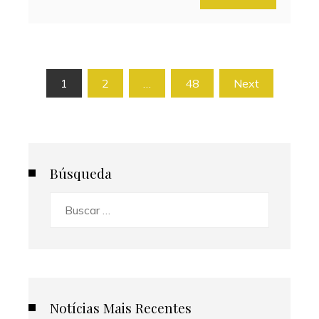
Paginación
1
2
…
48
Next
de
entradas
Búsqueda
Buscar:
Notícias Mais Recentes