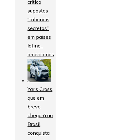
critica
supostos
“tribunais
secretos”
em países
latino-
americanos
Yaris Cross,
que em
breve
chegará ao
Brasil,
conquista