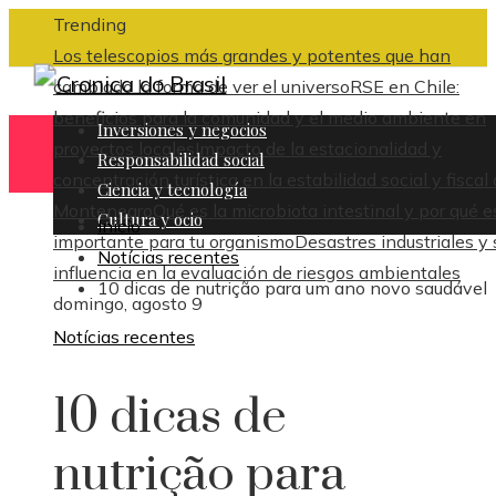
Trending
Los telescopios más grandes y potentes que han
cambiado la forma de ver el universo
RSE en Chile:
beneficios para la comunidad y el medio ambiente en
Inversiones y negocios
proyectos locales
Impacto de la estacionalidad y
Responsabilidad social
concentración turística en la estabilidad social y fiscal
Ciencia y tecnología
Montenegro
Qué es la microbiota intestinal y por qué e
Cultura y ocio
Inicio
importante para tu organismo
Desastres industriales y 
Notícias recentes
influencia en la evaluación de riesgos ambientales
10 dicas de nutrição para um ano novo saudável
domingo, agosto 9
Notícias recentes
10 dicas de
nutrição para