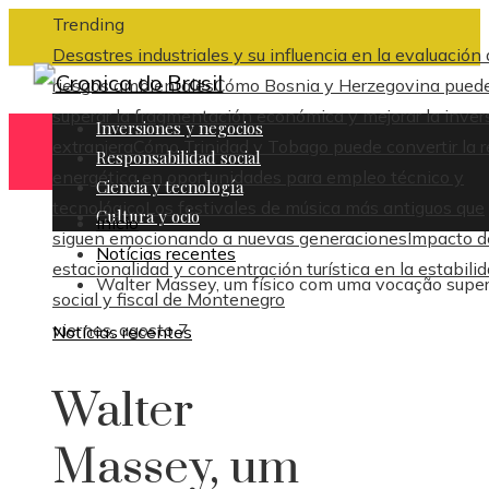
Trending
Desastres industriales y su influencia en la evaluación
riesgos ambientales
Cómo Bosnia y Herzegovina pued
superar la fragmentación económica y mejorar la inver
Inversiones y negocios
extranjera
Cómo Trinidad y Tobago puede convertir la 
Responsabilidad social
energética en oportunidades para empleo técnico y
Ciencia y tecnología
tecnológico
Los festivales de música más antiguos que
Cultura y ocio
Inicio
siguen emocionando a nuevas generaciones
Impacto d
Notícias recentes
estacionalidad y concentración turística en la estabili
Walter Massey, um físico com uma vocação super
social y fiscal de Montenegro
viernes, agosto 7
Notícias recentes
Walter
Massey, um