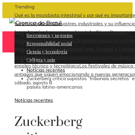
Trending
Qué es la microbiota intestinal y por qué es important
para tu organismo
Desastres industriales y su influenci
la evaluación de riesgos ambientales
Cómo Bosnia y
Inversiones y negocios
Herzegovina puede superar la fragmentación económi
Responsabilidad social
mejorar la inversión extranjera
Cómo Trinidad y Tobago
Ciencia y tecnología
puede convertir la renta energética en oportunidades 
Cultura y ocio
Inicio
empleo técnico y tecnológico
Los festivales de música
Notícias recentes
antiguos que siguen emocionando a nuevas generacio
Zuckerberg critica supostos “tribunais secretos” 
sábado, agosto 8
países latino-americanos
Notícias recentes
Zuckerberg