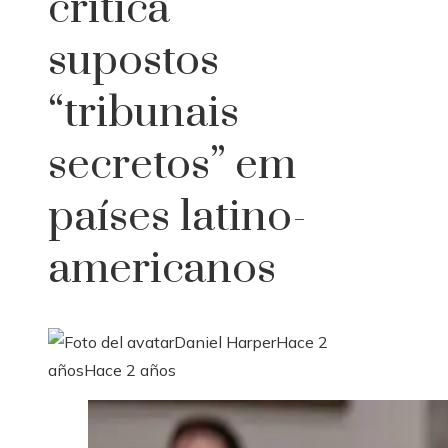
critica
supostos
“tribunais
secretos” em
países latino-
americanos
Daniel Harper
Hace 2
años
Hace 2 años