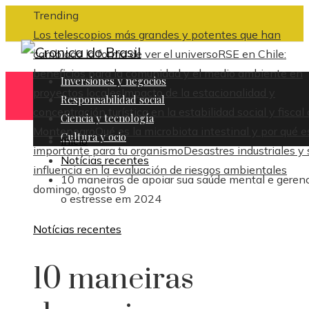
Trending
Los telescopios más grandes y potentes que han
cambiado la forma de ver el universo
RSE en Chile:
beneficios para la comunidad y el medio ambiente en
Inversiones y negocios
proyectos locales
Impacto de la estacionalidad y
Responsabilidad social
concentración turística en la estabilidad social y fiscal
Ciencia y tecnología
Montenegro
Qué es la microbiota intestinal y por qué e
Cultura y ocio
Inicio
importante para tu organismo
Desastres industriales y 
Notícias recentes
influencia en la evaluación de riesgos ambientales
10 maneiras de apoiar sua saúde mental e gerenc
domingo, agosto 9
o estresse em 2024
Notícias recentes
10 maneiras