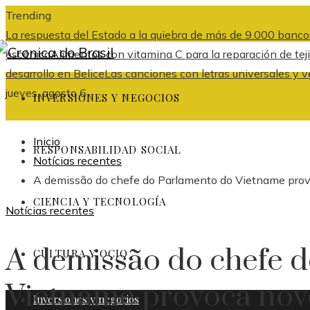
Trending
La respuesta del Estado a la quiebra de más de 9.000 banco
escénica
Alimentos con vitamina C para la reparación de tej
desarrollo en Belice
Las canciones con letras universales y v
jueves, agosto 6
INVERSIONES Y NEGOCIOS
Inicio
RESPONSABILIDAD SOCIAL
Notícias recentes
A demissão do chefe do Parlamento do Vietname provo
CIENCIA Y TECNOLOGÍA
Notícias recentes
A demissão do chefe 
CULTURA Y OCIO
Vietname provoca novo
Inversiones y negocios