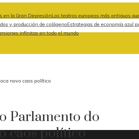
s en la Gran Depresión
Los teatros europeos más antiguos que
idos y producción de colágeno
Estrategias de economía azul pa
ersiones infinitas en todo el mundo
ca novo caos político
do Parlamento do
 caos político