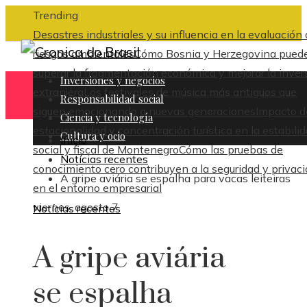
Trending
Desastres industriales y su influencia en la evaluación
riesgos ambientales
Cómo Bosnia y Herzegovina pued
superar la fragmentación económica y mejorar la inver
Inversiones y negocios
extranjera
Los festivales de música más antiguos que
Responsabilidad social
siguen emocionando a nuevas generaciones
Impacto d
Ciencia y tecnología
estacionalidad y concentración turística en la estabili
Cultura y ocio
Inicio
social y fiscal de Montenegro
Cómo las pruebas de
Notícias recentes
conocimiento cero contribuyen a la seguridad y privac
A gripe aviária se espalha para vacas leiteiras
en el entorno empresarial
viernes, agosto 7
Notícias recentes
A gripe aviária
se espalha