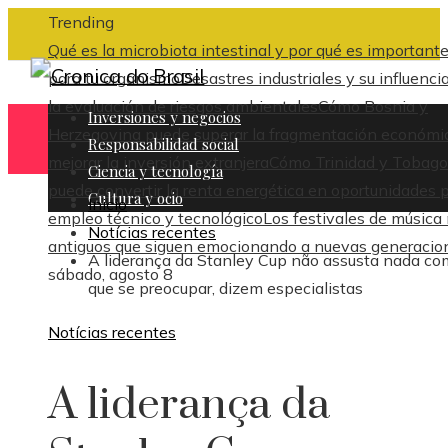
Trending
Qué es la microbiota intestinal y por qué es important
para tu organismo
Desastres industriales y su influenci
la evaluación de riesgos ambientales
Cómo Bosnia y
Inversiones y negocios
Herzegovina puede superar la fragmentación económi
Responsabilidad social
mejorar la inversión extranjera
Cómo Trinidad y Tobago
Ciencia y tecnología
puede convertir la renta energética en oportunidades 
Cultura y ocio
Inicio
empleo técnico y tecnológico
Los festivales de música
Notícias recentes
antiguos que siguen emocionando a nuevas generacio
A liderança da Stanley Cup não assusta nada co
sábado, agosto 8
que se preocupar, dizem especialistas
Notícias recentes
A liderança da