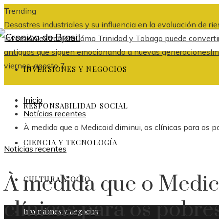
Trending
Desastres industriales y su influencia en la evaluación de r
inversión extranjera
Cómo Trinidad y Tobago puede convertir
antiguos que siguen emocionando a nuevas generaciones
Im
viernes, agosto 7
INVERSIONES Y NEGOCIOS
Inicio
RESPONSABILIDAD SOCIAL
Notícias recentes
À medida que o Medicaid diminui, as clínicas para os 
CIENCIA Y TECNOLOGÍA
Notícias recentes
À medida que o Medica
CULTURA Y OCIO
clínicas para os pobre
Inversiones y negocios