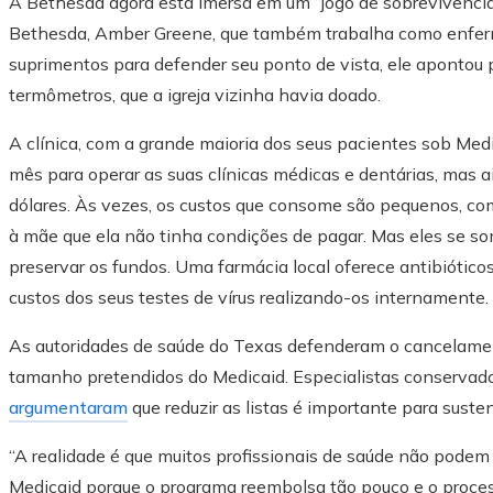
A Bethesda agora está imersa em um “jogo de sobrevivência
Bethesda, Amber Greene, que também trabalha como enferm
suprimentos para defender seu ponto de vista, ele apontou 
termômetros, que a igreja vizinha havia doado.
A clínica, com a grande maioria dos seus pacientes sob Medi
mês para operar as suas clínicas médicas e dentárias, mas 
dólares. Às vezes, os custos que consome são pequenos, como
à mãe que ela não tinha condições de pagar. Mas eles se som
preservar os fundos. Uma farmácia local oferece antibiótico
custos dos seus testes de vírus realizando-os internamente.
As autoridades de saúde do Texas defenderam o cancelamen
tamanho pretendidos do Medicaid. Especialistas conservado
argumentaram
que reduzir as listas é importante para sust
“A realidade é que muitos profissionais de saúde não podem
Medicaid porque o programa reembolsa tão pouco e o process