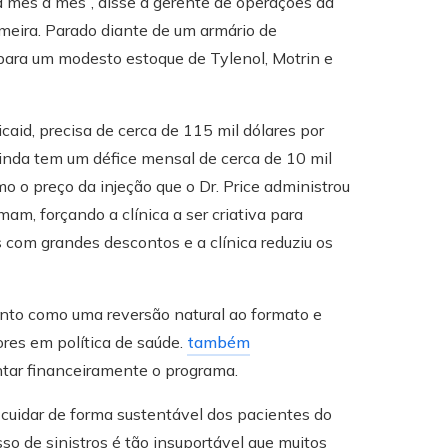
 mês a mês”, disse a gerente de operações da
eira. Parado diante de um armário de
para um modesto estoque de Tylenol, Motrin e
caid, precisa de cerca de 115 mil dólares por
ainda tem um défice mensal de cerca de 10 mil
 o preço da injeção que o Dr. Price administrou
am, forçando a clínica a ser criativa para
s com grandes descontos e a clínica reduziu os
to como uma reversão natural ao formato e
res em política de saúde.
também
entar financeiramente o programa.
 cuidar de forma sustentável dos pacientes do
o de sinistros é tão insuportável que muitos