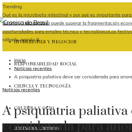
Trending
Qué es la microbiota intestinal y por qué es importante par
Bosnia y Herzegovina puede superar la fragmentación económ
oportunidades para empleo técnico y tecnológico
Los festiv
sábado, agosto 8
INVERSIONES Y NEGOCIOS
Inicio
RESPONSABILIDAD SOCIAL
Notícias recentes
A psiquiatria paliativa deve ser considerada para anor
CIENCIA Y TECNOLOGÍA
Notícias recentes
A psiquiatria paliativa
CULTURA Y OCIO
considerada para ano
Inversiones y negocios