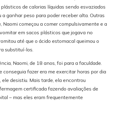
 plásticos de calorias líquidas sendo esvaziados
 a ganhar peso para poder receber alta. Outras
rde, Naomi começou a comer compulsivamente e a
l vomitar em sacos plásticos que jogava no
 vomitou até que o ácido estomacal queimou o
 substituí-los.
cia, Naomi, de 18 anos, foi para a faculdade.
e conseguia fazer era me exercitar horas por dia
le desistiu. Mais tarde, ela encontrou
nfermagem certificada fazendo avaliações de
ital – mas eles eram frequentemente