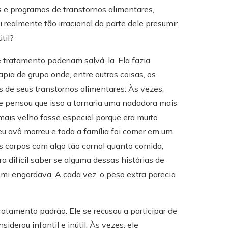
as e programas de transtornos alimentares,
 realmente tão irracional da parte dele presumir
til?
tratamento poderiam salvá-la. Ela fazia
pia de grupo onde, entre outras coisas, os
s de seus transtornos alimentares. Às vezes,
e pensou que isso a tornaria uma nadadora mais
 mais velho fosse especial porque era muito
seu avô morreu e toda a família foi comer em um
s corpos com algo tão carnal quanto comida,
a difícil saber se alguma dessas histórias de
omi engordava. A cada vez, o peso extra parecia
ratamento padrão. Ele se recusou a participar de
iderou infantil e inútil. Às vezes, ele