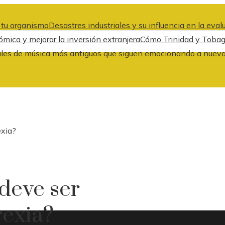
a tu organismo
Desastres industriales y su influencia en la eva
ica y mejorar la inversión extranjera
Cómo Trinidad y Tobago
ales de música más antiguos que siguen emocionando a nuev
exia?
 deve ser
rexia?