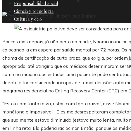
Responsabilidad social
Ciencia y tecnología
Daniel Harper
Hace 3 años
Cultura y ocio
Poucos dias depois, já não perto da morte, Naomi anunciou q
colocando-a em espera por saúde mental por 72 horas. Os 
chama de certificação de curto prazo, que exigia, por ordem j
apropriado, até atingir o que os médicos determinaram ser 8
como na maioria dos estados, uma paciente pode ser tratad
doente e for considerada incapaz de tomar decisões informa
programa residencial no Eating Recovery Center (ERC) em 
“Estou com tanta raiva, estou com tanta raiva”, disse Naom
monótona e impassível. “Eles me desrespeitaram completam
que sua mente estava diminuída (estava muito lenta, muito 
em linha reta. Ela poderia raciocinar. Então, por que os médi