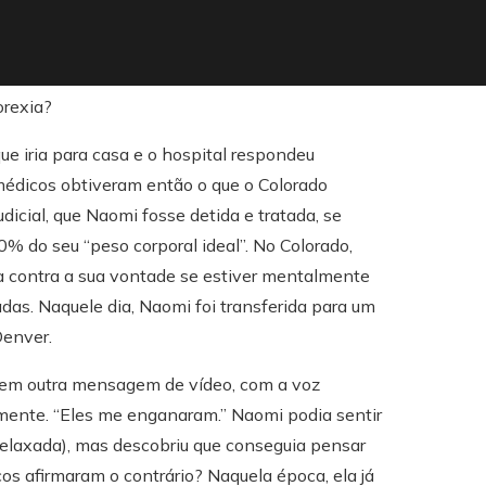
ue iria para casa e o hospital respondeu
médicos obtiveram então o que o Colorado
udicial, que Naomi fosse detida e tratada, se
0% do seu “peso corporal ideal”. No Colorado,
a contra a sua vontade se estiver mentalmente
das. Naquele dia, Naomi foi transferida para um
Denver.
i em outra mensagem de vídeo, com a voz
ente. “Eles me enganaram.” Naomi podia sentir
relaxada), mas descobriu que conseguia pensar
cos afirmaram o contrário? Naquela época, ela já