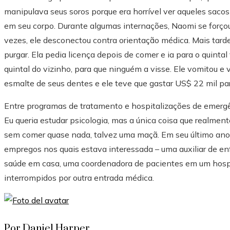
manipulava seus soros porque era horrível ver aqueles sacos
em seu corpo. Durante algumas internações, Naomi se forçou
vezes, ele desconectou contra orientação médica. Mais ta
purgar. Ela pedia licença depois de comer e ia para o quinta
quintal do vizinho, para que ninguém a visse. Ele vomitou e
esmalte de seus dentes e ele teve que gastar US$ 22 mil para
Entre programas de tratamento e hospitalizações de emergên
Eu queria estudar psicologia, mas a única coisa que realment
sem comer quase nada, talvez uma maçã. Em seu último ano, e
empregos nos quais estava interessada – uma auxiliar de e
saúde em casa, uma coordenadora de pacientes em um hosp
interrompidos por outra entrada médica.
Por Daniel Harper