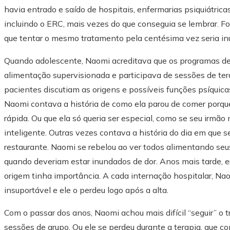
havia entrado e saído de hospitais, enfermarias psiquiátric
incluindo o ERC, mais vezes do que conseguia se lembrar. Foi
que tentar o mesmo tratamento pela centésima vez seria inú
Quando adolescente, Naomi acreditava que os programas de 
alimentação supervisionada e participava de sessões de tera
pacientes discutiam as origens e possíveis funções psíquica
Naomi contava a história de como ela parou de comer porqu
rápida. Ou que ela só queria ser especial, como se seu irmão
inteligente. Outras vezes contava a história do dia em que 
restaurante. Naomi se rebelou ao ver todos alimentando seu
quando deveriam estar inundados de dor. Anos mais tarde, er
origem tinha importância. A cada internação hospitalar, Na
insuportável e ele o perdeu logo após a alta.
Com o passar dos anos, Naomi achou mais difícil “seguir” o t
sessões de grupo. Ou ele se perdeu durante a terapia, que cons