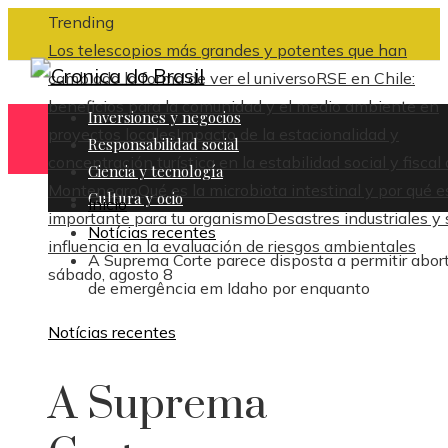
Trending
Los telescopios más grandes y potentes que han
cambiado la forma de ver el universo
RSE en Chile:
beneficios para la comunidad y el medio ambiente en
Inversiones y negocios
proyectos locales
Impacto de la estacionalidad y
Responsabilidad social
concentración turística en la estabilidad social y fiscal
Ciencia y tecnología
Montenegro
Qué es la microbiota intestinal y por qué e
Cultura y ocio
Inicio
importante para tu organismo
Desastres industriales y 
Notícias recentes
influencia en la evaluación de riesgos ambientales
A Suprema Corte parece disposta a permitir abor
sábado, agosto 8
de emergência em Idaho por enquanto
Notícias recentes
A Suprema