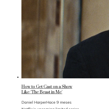
How to Get Cast on a Show
Like ‘The Beast in Me’
Daniel Harper
Hace 9 meses
Netflix’s upcoming limited series