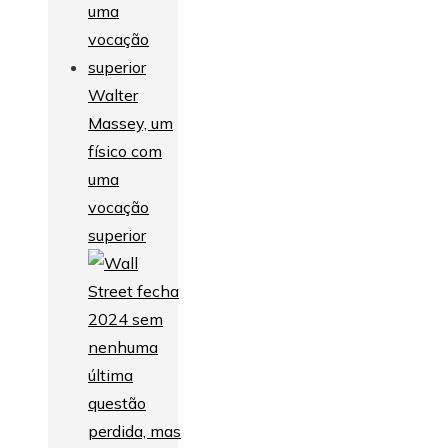
Walter
Massey, um
físico com
uma
vocação
superior