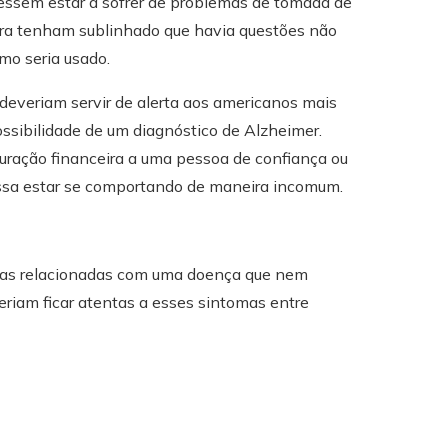
dessem estar a sofrer de problemas de tomada de
ora tenham sublinhado que havia questões não
omo seria usado.
 deveriam servir de alerta aos americanos mais
ossibilidade de um diagnóstico de Alzheimer.
uração financeira a uma pessoa de confiança ou
ssa estar se comportando de maneira incomum.
iras relacionadas com uma doença que nem
riam ficar atentas a esses sintomas entre