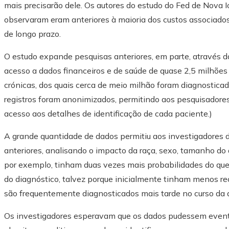
mais precisarão dele. Os autores do estudo do Fed de Nova I
observaram eram anteriores à maioria dos custos associado
de longo prazo.
O estudo expande pesquisas anteriores, em parte, através d
acesso a dados financeiros e de saúde de quase 2,5 milhõe
crónicas, dos quais cerca de meio milhão foram diagnostica
registros foram anonimizados, permitindo aos pesquisadore
acesso aos detalhes de identificação de cada paciente.)
A grande quantidade de dados permitiu aos investigadores d
anteriores, analisando o impacto da raça, sexo, tamanho do a
por exemplo, tinham duas vezes mais probabilidades do que
do diagnóstico, talvez porque inicialmente tinham menos r
são frequentemente diagnosticados mais tarde no curso da 
Os investigadores esperavam que os dados pudessem event