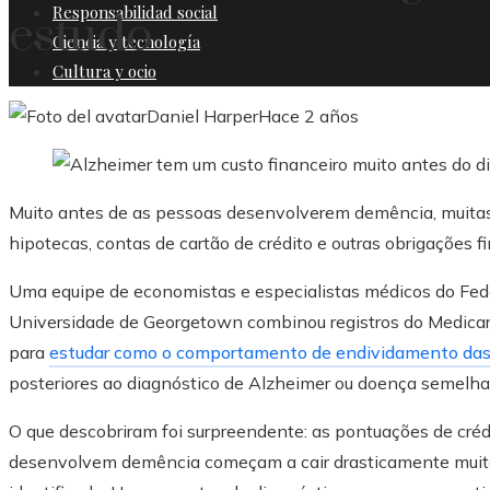
Responsabilidad social
estudo
Ciencia y tecnología
Cultura y ocio
Daniel Harper
Hace 2 años
Muito antes de as pessoas desenvolverem demência, muit
hipotecas, contas de cartão de crédito e outras obrigações 
Uma equipe de economistas e especialistas médicos do Fed
Universidade de Georgetown combinou registros do Medicare
para
estudar como o comportamento de endividamento da
posteriores ao diagnóstico de Alzheimer ou doença semelha
O que descobriram foi surpreendente: as pontuações de créd
desenvolvem demência começam a cair drasticamente muito