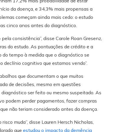
tinham 17,2% mais probabilidade de estar
nício da doença, e 34,3% mais propensas a
roblemas começam ainda mais cedo: o estudo
as cinco anos antes do diagnóstico.
 pela consistência”, disse Carole Roan Gresenz,
s do estudo. As pontuações de crédito e a
o do tempo à medida que o diagnóstico se
o declínio cognitivo que estamos vendo”.
trabalhos que documentam o que muitos
omada de decisões, mesmo em questões
m diagnóstico ser feito ou mesmo suspeitado. As
ivo podem perder pagamentos, fazer compras
s que não teriam considerado antes da doença.
 risco muda”, disse Lauren Hersch Nicholas,
olorado que
estudou o impacto da demência