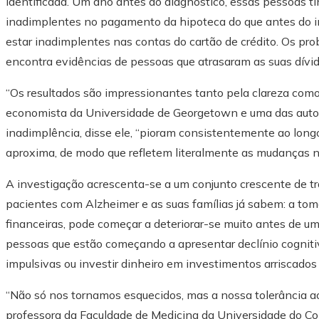
identificada. Um ano antes do diagnóstico, essas pessoas 
inadimplentes no pagamento da hipoteca do que antes do i
estar inadimplentes nas contas do cartão de crédito. Os p
encontra evidências de pessoas que atrasaram as suas dívid
“Os resultados são impressionantes tanto pela clareza como
economista da Universidade de Georgetown e uma das autora
inadimplência, disse ele, “pioram consistentemente ao long
aproxima, de modo que refletem literalmente as mudanças n
A investigação acrescenta-se a um conjunto crescente de 
pacientes com Alzheimer e as suas famílias já sabem: a t
financeiras, pode começar a deteriorar-se muito antes de u
pessoas que estão começando a apresentar declínio cognit
impulsivas ou investir dinheiro em investimentos arriscado
“Não só nos tornamos esquecidos, mas a nossa tolerância ao
professora da Faculdade de Medicina da Universidade do C