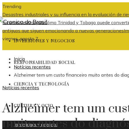
Trending
Desastres industriales y su influencia en la evaluación de r
inversión extranjera
Cómo Trinidad y Tobago puede convertir
antiguos que siguen emocionando a nuevas generaciones
Im
viernes, agosto 7
INVERSIONES Y NEGOCIOS
Inicio
RESPONSABILIDAD SOCIAL
Notícias recentes
Alzheimer tem um custo financeiro muito antes do dia
CIENCIA Y TECNOLOGÍA
Notícias recentes
Alzheimer tem um cust
CULTURA Y OCIO
muito antes do diagnó
Inversiones y negocios