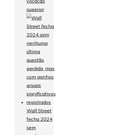
vocação
superior
Wall Street
fecha 2024
sem