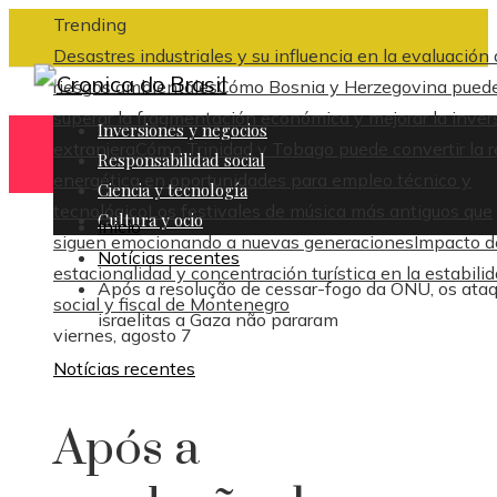
Trending
Desastres industriales y su influencia en la evaluación
riesgos ambientales
Cómo Bosnia y Herzegovina pued
superar la fragmentación económica y mejorar la inver
Inversiones y negocios
extranjera
Cómo Trinidad y Tobago puede convertir la 
Responsabilidad social
energética en oportunidades para empleo técnico y
Ciencia y tecnología
tecnológico
Los festivales de música más antiguos que
Cultura y ocio
Inicio
siguen emocionando a nuevas generaciones
Impacto d
Notícias recentes
estacionalidad y concentración turística en la estabili
Após a resolução de cessar-fogo da ONU, os ata
social y fiscal de Montenegro
israelitas a Gaza não pararam
viernes, agosto 7
Notícias recentes
Após a