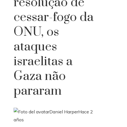
resolução de
cessar-fogo da
ONU, os
ataques
israelitas a
Gaza não
pararam
Daniel Harper
Hace 2
años