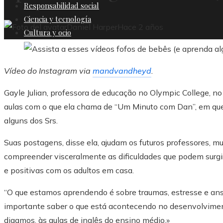
Responsabilidad social
Ciencia y tecnología
Daniel Harper
Hace 2 años
Cultura y ocio
Vídeo do Instagram via
mandvandheyd
.
Gayle Julian, professora de educação no Olympic College, no
aulas com o que ela chama de “Um Minuto com Dan”, em que
alguns dos Srs.
Suas postagens, disse ela, ajudam os futuros professores, mu
compreender visceralmente as dificuldades que podem surgi
e positivas com os adultos em casa.
“O que estamos aprendendo é sobre traumas, estresse e ansie
importante saber o que está acontecendo no desenvolvimen
digamos, às aulas de inglês do ensino médio.»