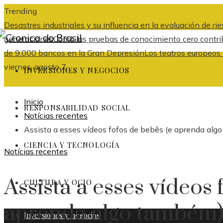
Trending
Desastres industriales y su influencia en la evaluación de r
generaciones
Cómo las pruebas de conocimiento cero contrib
de 9.000 bancos en la Gran Depresión
Los teatros europeos
viernes, agosto 7
INVERSIONES Y NEGOCIOS
Inicio
RESPONSABILIDAD SOCIAL
Notícias recentes
Assista a esses vídeos fofos de bebês (e aprenda alg
CIENCIA Y TECNOLOGÍA
Notícias recentes
Assista a esses vídeos 
CULTURA Y OCIO
aprenda algo também
Inversiones y negocios