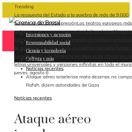
Trending
La respuesta del Estado a la quiebra de más de 9.000
bancos en la Gran Depresión
Los teatros europeos má
antiguos que conservan su actividad escénica
Aliment
Inversiones y negocios
con vitamina C para la reparación de tejidos y producc
Responsabilidad social
de colágeno
Estrategias de economía azul para fortalec
Ciencia y tecnología
conservación y el desarrollo en Belice
Las canciones c
Cultura y ocio
Inicio
letras universales y versiones infinitas en todo el mun
Notícias recentes
jueves, agosto 6
Ataque aéreo israelense mata dezenas no campo
Rafah, dizem autoridades de Gaza
Notícias recentes
Ataque aéreo