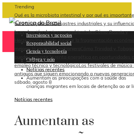
Trending
Qué es la microbiota intestinal y por qué es important
para tu organismo
Desastres industriales y su influenci
la evaluación de riesgos ambientales
Cómo Bosnia y
Inversiones y negocios
Herzegovina puede superar la fragmentación económi
Responsabilidad social
mejorar la inversión extranjera
Cómo Trinidad y Tobago
Ciencia y tecnología
puede convertir la renta energética en oportunidades 
Cultura y ocio
Inicio
empleo técnico y tecnológico
Los festivales de música
Notícias recentes
antiguos que siguen emocionando a nuevas generacio
Aumentam as preocupações com a saúde das
sábado, agosto 8
crianças migrantes em locais de detenção ao ar li
Notícias recentes
Aumentam as