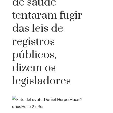
de saúde
tentaram fugir
das leis de
registros
públicos,
dizem os
legisladores
Daniel Harper
Hace 2
años
Hace 2 años