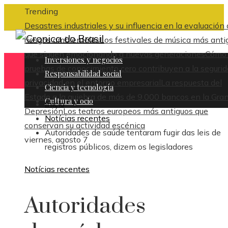
Trending
Desastres industriales y su influencia en la evaluación
riesgos ambientales
Los festivales de música más anti
que siguen emocionando a nuevas generaciones
Cómo 
Inversiones y negocios
pruebas de conocimiento cero contribuyen a la segurid
Responsabilidad social
privacidad en el entorno empresarial
La respuesta del
Ciencia y tecnología
Estado a la quiebra de más de 9.000 bancos en la Gra
Cultura y ocio
Inicio
Depresión
Los teatros europeos más antiguos que
Notícias recentes
conservan su actividad escénica
Autoridades de saúde tentaram fugir das leis de
viernes, agosto 7
registros públicos, dizem os legisladores
Notícias recentes
Autoridades