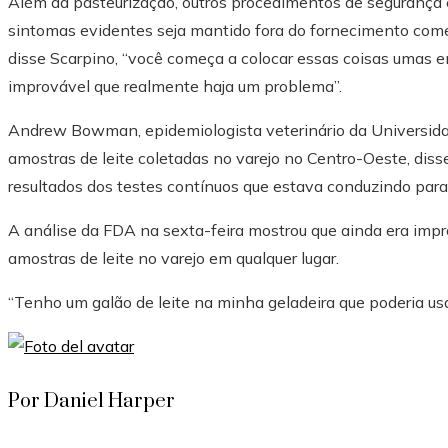
Além da pasteurização, outros procedimentos de segurança 
sintomas evidentes seja mantido fora do fornecimento come
disse Scarpino, “você começa a colocar essas coisas umas e
improvável que realmente haja um problema”.
Andrew Bowman, epidemiologista veterinário da Universid
amostras de leite coletadas no varejo no Centro-Oeste, dis
resultados dos testes contínuos que estava conduzindo para 
A análise da FDA na sexta-feira mostrou que ainda era impr
amostras de leite no varejo em qualquer lugar.
“Tenho um galão de leite na minha geladeira que poderia usar
Por Daniel Harper