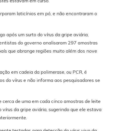
estes estavam em curso.
rporam laticínios em pó, e não encontraram o
o após um surto do vírus da gripe aviária,
Cientistas do governo analisaram 297 amostras
 país que abrange regiões muito além dos nove
reação em cadeia da polimerase, ou PCR, é
os do vírus e não informa aos pesquisadores se
e cerca de uma em cada cinco amostras de leite
írus da gripe aviária, sugerindo que ele estava
nteriormente.
nte testadas para detecção do vírus vivo da