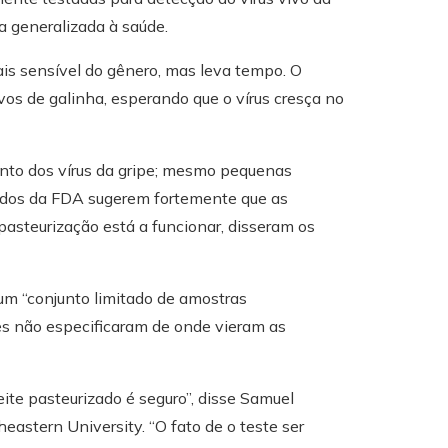
a generalizada à saúde.
ais sensível do gênero, mas leva tempo. O
vos de galinha, esperando que o vírus cresça no
ento dos vírus da gripe; mesmo pequenas
tados da FDA sugerem fortemente que as
pasteurização está a funcionar, disseram os
 um “conjunto limitado de amostras
es não especificaram de onde vieram as
ite pasteurizado é seguro”, disse Samuel
eastern University. “O fato de o teste ser