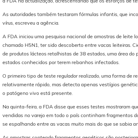
a FDA na actualização, acrescentando que os esforços de t
As autoridades também testaram fórmulas infantis, que inco
vírus, escreveu a agência.
A FDA iniciou uma pesquisa nacional de amostras de leite log
chamado H5N1, ter sido descoberto entre vacas leiteiras. 
de produtos lácteos retalhistas de 38 estados, uma área do
estados conhecidos por terem rebanhos infectados.
O primeiro tipo de teste regulador realizado, uma forma de 
relativamente rápido, mas detecta apenas vestígios genétic
o patógeno vivo está presente.
Na quinta-feira, a FDA disse que esses testes mostraram qu
vendidas no varejo em todo o país continham fragmentos do v
se espalhando entre as vacas muito mais do que se sabia a
As amostras contendo fragmentos genéticos são posteriorme