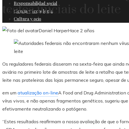
Responsabilidad social
testes iniciais do leite
Ciencia y tecnología
Cultura y ocio
Daniel Harper
Hace 2 años
Os reguladores federais disseram na sexta-feira que ainda n
aviária no primeiro lote de amostras de leite a retalho que t
leite nas prateleiras das lojas permanece seguro, apesar de u
em um
atualização on-line
A Food and Drug Administration d
vírus vivos, e não apenas fragmentos genéticos, sugeriu qu
efetivamente neutralizando o patógeno.
“Estes resultados reafirmam a nossa avaliação de que o forn