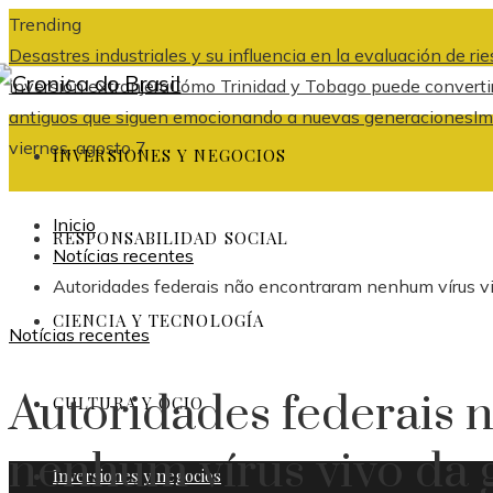
Trending
Desastres industriales y su influencia en la evaluación de r
inversión extranjera
Cómo Trinidad y Tobago puede convertir
antiguos que siguen emocionando a nuevas generaciones
Im
viernes, agosto 7
INVERSIONES Y NEGOCIOS
Inicio
RESPONSABILIDAD SOCIAL
Notícias recentes
Autoridades federais não encontraram nenhum vírus vivo
CIENCIA Y TECNOLOGÍA
Notícias recentes
Autoridades federais
CULTURA Y OCIO
nenhum vírus vivo da g
Inversiones y negocios