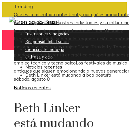
Trending
Qué es la microbiota intestinal y por qué es important
para tu organismo
Desastres industriales y su influenci
la evaluación de riesgos ambientales
Cómo Bosnia y
Inversiones y negocios
Herzegovina puede superar la fragmentación económi
Responsabilidad social
mejorar la inversión extranjera
Cómo Trinidad y Tobago
Ciencia y tecnología
puede convertir la renta energética en oportunidades 
Cultura y ocio
Inicio
empleo técnico y tecnológico
Los festivales de música
Notícias recentes
antiguos que siguen emocionando a nuevas generacio
Beth Linker está mudando a boa postura
sábado, agosto 8
Notícias recentes
Beth Linker
está mudando