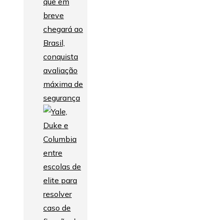
que em
breve
chegará ao
Brasil,
conquista
avaliação
máxima de
segurança