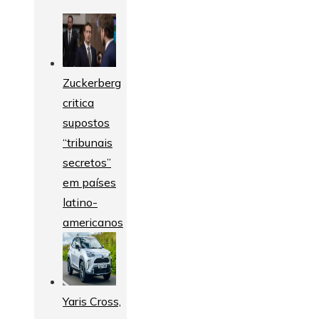
Zuckerberg
critica
supostos
“tribunais
secretos”
em países
latino-
americanos
Yaris Cross,