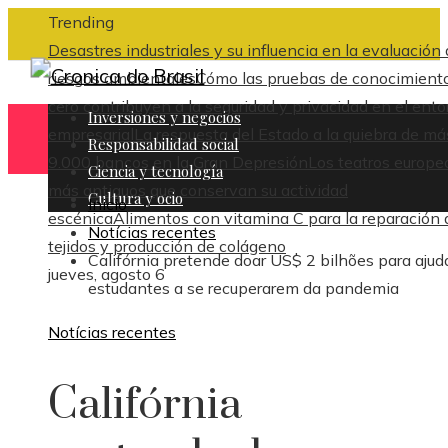
Trending
Desastres industriales y su influencia en la evaluación
riesgos ambientales
Cómo las pruebas de conocimient
cero contribuyen a la seguridad y privacidad en el ent
Inversiones y negocios
empresarial
La respuesta del Estado a la quiebra de má
Responsabilidad social
9.000 bancos en la Gran Depresión
Los teatros europe
Ciencia y tecnología
más antiguos que conservan su actividad
Cultura y ocio
Inicio
escénica
Alimentos con vitamina C para la reparación 
Notícias recentes
tejidos y producción de colágeno
Califórnia pretende doar US$ 2 bilhões para ajud
jueves, agosto 6
estudantes a se recuperarem da pandemia
Notícias recentes
Califórnia