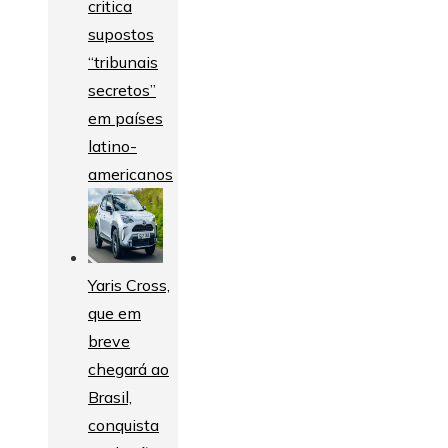
critica
supostos
“tribunais
secretos”
em países
latino-
americanos
Yaris Cross,
que em
breve
chegará ao
Brasil,
conquista