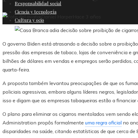
Responsabilidad social
Ciencia y tecnología
Daniel Harper
Hace 3 años
Cultura y ocio
O governo Biden está atrasando a decisão sobre a proibiçã
pressão das empresas de tabaco, lojas de conveniência e gr
bilhões de dólares em vendas e empregos serão perdidos, co
quarta-feira.
A proposta também levantou preocupações de que os fumado
policiais agressivas, embora alguns líderes negros, legisla
isso e digam que as empresas tabaqueiras estão a financiar 
O plano para eliminar os cigarros mentolados vem sendo el
Administration propôs formalmente
uma regra oficial
no ano 
disparidades na saúde, citando estatísticas de que cerca d