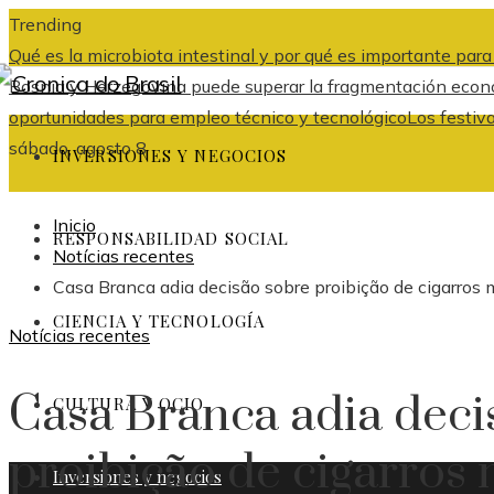
Trending
Qué es la microbiota intestinal y por qué es importante par
Bosnia y Herzegovina puede superar la fragmentación económ
oportunidades para empleo técnico y tecnológico
Los festiv
sábado, agosto 8
INVERSIONES Y NEGOCIOS
Inicio
RESPONSABILIDAD SOCIAL
Notícias recentes
Casa Branca adia decisão sobre proibição de cigarros
CIENCIA Y TECNOLOGÍA
Notícias recentes
Casa Branca adia deci
CULTURA Y OCIO
proibição de cigarros
Inversiones y negocios