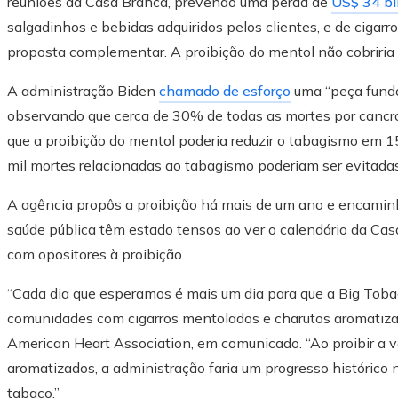
reuniões da Casa Branca, prevendo uma perda de
US$ 34 bi
salgadinhos e bebidas adquiridos pelos clientes, e de cigar
proposta complementar. A proibição do mentol não cobriria 
A administração Biden
chamado de esforço
uma “peça funda
observando que cerca de 30% de todas as mortes por cancr
que a proibição do mentol poderia reduzir o tabagismo em 
mil mortes relacionadas ao tabagismo poderiam ser evitadas
A agência propôs a proibição há mais de um ano e encamin
saúde pública têm estado tensos ao ver o calendário da Cas
com opositores à proibição.
“Cada dia que esperamos é mais um dia para que a Big Tobac
comunidades com cigarros mentolados e charutos aromatizad
American Heart Association, em comunicado. “Ao proibir a 
aromatizados, a administração faria um progresso histórico
tabaco.”