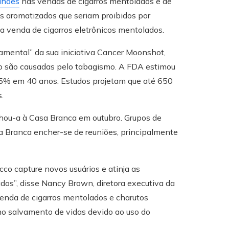
lhões
nas vendas de cigarros mentolados e de
ros aromatizados que seriam proibidos por
a venda de cigarros eletrônicos mentolados.
mental” da sua iniciativa Cancer Moonshot,
o são causadas pelo tabagismo. A FDA estimou
15% em 40 anos. Estudos projetam que até 650
.
hou-a à Casa Branca em outubro. Grupos de
a Branca encher-se de reuniões, principalmente
co capture novos usuários e atinja as
os”, disse Nancy Brown, diretora executiva da
venda de cigarros mentolados e charutos
 no salvamento de vidas devido ao uso do