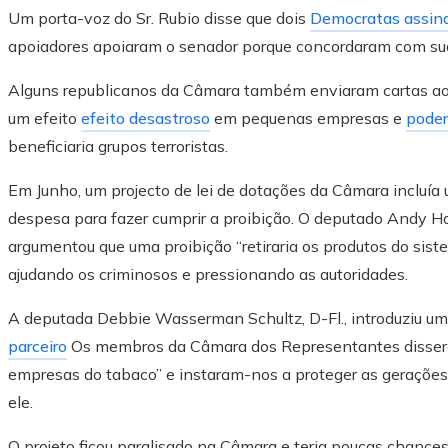
Um porta-voz do Sr. Rubio disse que dois
Democratas assin
apoiadores apoiaram o senador porque concordaram com sua 
Alguns republicanos da Câmara também enviaram cartas ao g
um efeito
efeito desastroso
em pequenas empresas e
poder
beneficiaria grupos terroristas.
Em Junho, um projecto de lei de dotações da Câmara incluía 
despesa para fazer cumprir a proibição. O deputado Andy Ha
argumentou que uma proibição “retiraria os produtos do siste
ajudando os criminosos e pressionando as autoridades.
A deputada Debbie Wasserman Schultz, D-Fl., introduziu um
parceiro
Os membros da Câmara dos Representantes disser
empresas do tabaco” e instaram-nos a proteger as gerações 
ele.
O projeto ficou paralisado na Câmara e teria poucas chances