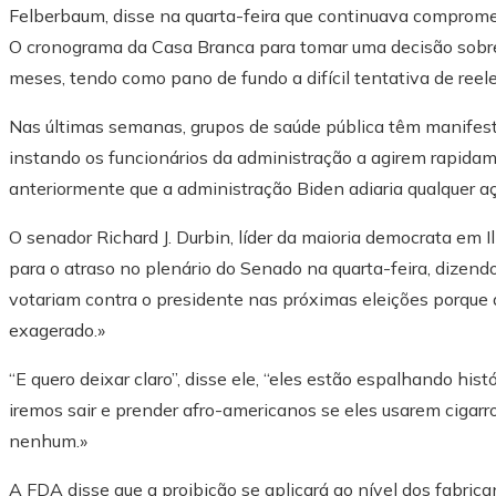
Felberbaum, disse na quarta-feira que continuava comprometi
O cronograma da Casa Branca para tomar uma decisão sobre
meses, tendo como pano de fundo a difícil tentativa de ree
Nas últimas semanas, grupos de saúde pública têm manifes
instando os funcionários da administração a agirem rapid
anteriormente que a administração Biden adiaria qualquer a
O senador Richard J. Durbin, líder da maioria democrata em I
para o atraso no plenário do Senado na quarta-feira, dizen
votariam contra o presidente nas próximas eleições porque 
exagerado.»
“E quero deixar claro”, disse ele, “eles estão espalhando hi
iremos sair e prender afro-americanos se eles usarem cigarr
nenhum.»
A FDA disse que a proibição se aplicará ao nível dos fabrica