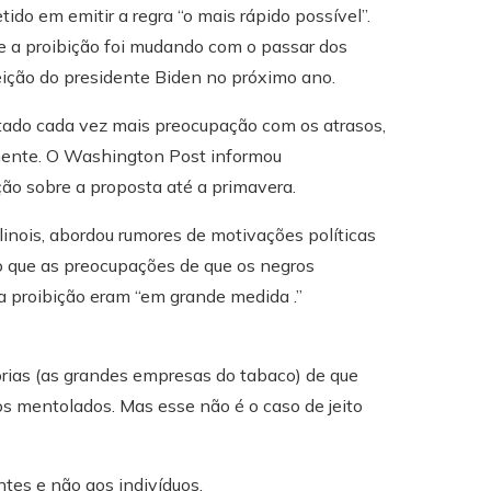
do em emitir a regra “o mais rápido possível”.
 a proibição foi mudando com o passar dos
leição do presidente Biden no próximo ano.
tado cada vez mais preocupação com os atrasos,
amente. O Washington Post informou
ção sobre a proposta até a primavera.
llinois, abordou rumores de motivações políticas
do que as preocupações de que os negros
a proibição eram “em grande medida .”
stórias (as grandes empresas do tabaco) de que
os mentolados. Mas esse não é o caso de jeito
ntes e não aos indivíduos.