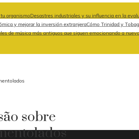
a tu organismo
Desastres industriales y su influencia en la eva
ica y mejorar la inversión extranjera
Cómo Trinidad y Tobago
ales de música más antiguos que siguen emocionando a nuev
 mentolados
são sobre
 mentolados