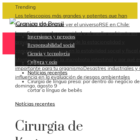
Trending
Los telescopios más grandes y potentes que han
cambiado la forma de ver el universo
RSE en Chile:
beneficios para la comunidad y el medio ambiente en
Inversiones y negocios
proyectos locales
Impacto de la estacionalidad y
Responsabilidad social
concentración turística en la estabilidad social y fiscal
Ciencia y tecnología
Montenegro
Qué es la microbiota intestinal y por qué e
Cultura y ocio
Inicio
importante para tu organismo
Desastres industriales y 
Notícias recentes
influencia en la evaluación de riesgos ambientales
Cirurgia de língua presa: por dentro do negócio de
domingo, agosto 9
cortar a língua de bebês
Notícias recentes
Cirurgia de