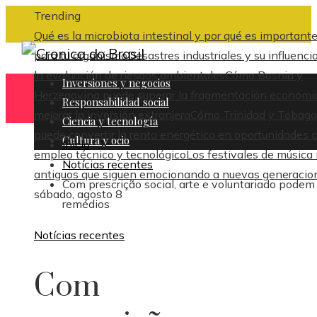
Trending
Qué es la microbiota intestinal y por qué es important
para tu organismo
Desastres industriales y su influenci
la evaluación de riesgos ambientales
Cómo Bosnia y
Inversiones y negocios
Herzegovina puede superar la fragmentación económi
Responsabilidad social
mejorar la inversión extranjera
Cómo Trinidad y Tobago
Ciencia y tecnología
puede convertir la renta energética en oportunidades 
Cultura y ocio
Inicio
empleo técnico y tecnológico
Los festivales de música
Notícias recentes
antiguos que siguen emocionando a nuevas generacio
Com prescrição social, arte e voluntariado podem
sábado, agosto 8
remédios
Notícias recentes
Com