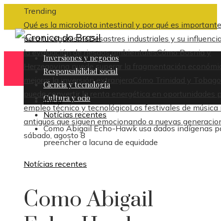
Trending
Qué es la microbiota intestinal y por qué es important
para tu organismo
Desastres industriales y su influenci
la evaluación de riesgos ambientales
Cómo Bosnia y
Inversiones y negocios
Herzegovina puede superar la fragmentación económi
Responsabilidad social
mejorar la inversión extranjera
Cómo Trinidad y Tobago
Ciencia y tecnología
puede convertir la renta energética en oportunidades 
Cultura y ocio
Inicio
empleo técnico y tecnológico
Los festivales de música
Notícias recentes
antiguos que siguen emocionando a nuevas generacio
Como Abigail Echo-Hawk usa dados indígenas p
sábado, agosto 8
preencher a lacuna de equidade
Notícias recentes
Como Abigail