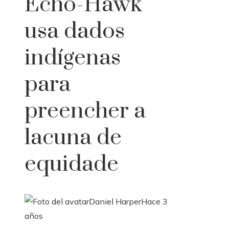
Echo-Hawk
usa dados
indígenas
para
preencher a
lacuna de
equidade
Daniel Harper
Hace 3
años