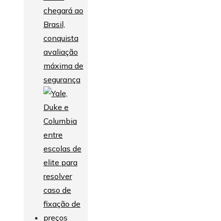
chegará ao
Brasil,
conquista
avaliação
máxima de
segurança