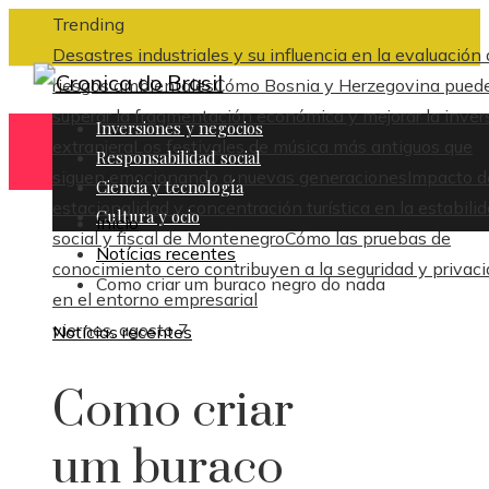
Trending
Desastres industriales y su influencia en la evaluación
riesgos ambientales
Cómo Bosnia y Herzegovina pued
superar la fragmentación económica y mejorar la inver
Inversiones y negocios
extranjera
Los festivales de música más antiguos que
Responsabilidad social
siguen emocionando a nuevas generaciones
Impacto d
Ciencia y tecnología
estacionalidad y concentración turística en la estabili
Cultura y ocio
Inicio
social y fiscal de Montenegro
Cómo las pruebas de
Notícias recentes
conocimiento cero contribuyen a la seguridad y privac
Como criar um buraco negro do nada
en el entorno empresarial
viernes, agosto 7
Notícias recentes
Como criar
um buraco