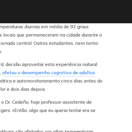
emperaturas diurnas em média de 92 graus
ios locais que permaneceram na cidade durante o
ionado central. Outros estudantes, nem tanto:
.
, decidiu aproveitar esta experiência natural
o,
afetou o desempenho cognitivo de adultos
mática e automonitoramento cinco dias antes do
or e dois dias depois.
o Dr. Cedeño, hoje professor assistente de
ers. «Então, algo que eu queria testar era se
áveis ​​são afetados por altas temperaturas.