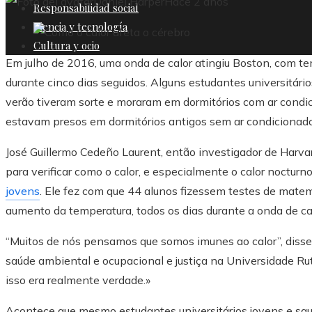
Daniel Harper
Hace 2 años
Responsabilidad social
Ciencia y tecnología
Cultura y ocio
Em julho de 2016, uma onda de calor atingiu Boston, com t
durante cinco dias seguidos. Alguns estudantes universitár
verão tiveram sorte e moraram em dormitórios com ar condic
estavam presos em dormitórios antigos sem ar condicionado
José Guillermo Cedeño Laurent, então investigador de Harvard
para verificar como o calor, e especialmente o calor nocturn
jovens
. Ele fez com que 44 alunos fizessem testes de mate
aumento da temperatura, todos os dias durante a onda de cal
“Muitos de nós pensamos que somos imunes ao calor”, disse 
saúde ambiental e ocupacional e justiça na Universidade Rutg
isso era realmente verdade.»
Acontece que mesmo estudantes universitários jovens e saud