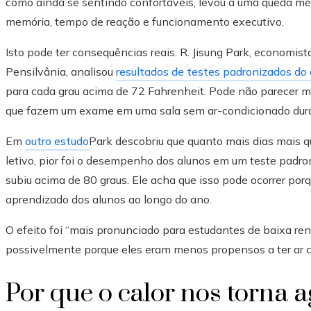
como ainda se sentindo confortáveis, levou a uma queda 
memória, tempo de reação e funcionamento executivo.
Isto pode ter consequências reais. R. Jisung Park, economis
Pensilvânia, analisou
resultados de testes padronizados do
para cada grau acima de 72 Fahrenheit. Pode não parecer mu
que fazem um exame em uma sala sem ar-condicionado duran
Em
outro estudo
Park descobriu que quanto mais dias mais 
letivo, pior foi o desempenho dos alunos em um teste padr
subiu acima de 80 graus. Ele acha que isso pode ocorrer por
aprendizado dos alunos ao longo do ano.
O efeito foi “mais pronunciado para estudantes de baixa rend
possivelmente porque eles eram menos propensos a ter ar c
Por que o calor nos torna a