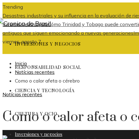
Trending
Desastres industriales y su influencia en la evaluación de r
inversión extranjera
Cómo Trinidad y Tobago puede convertir
antiguos que siguen emocionando a nuevas generaciones
Im
viernes, agosto 7
INVERSIONES Y NEGOCIOS
Inicio
RESPONSABILIDAD SOCIAL
Notícias recentes
Como o calor afeta o cérebro
CIENCIA Y TECNOLOGÍA
Notícias recentes
Como o calor afeta o 
CULTURA Y OCIO
Inversiones y negocios