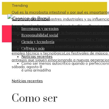
Trending
Qué es la microbiota intestinal y por qué es important
para tu organismo
Desastres industriales y su influenci
la evaluación de riesgos ambientales
Cómo Bosnia y
Inversiones y negocios
Herzegovina puede superar la fragmentación económi
Responsabilidad social
mejorar la inversión extranjera
Cómo Trinidad y Tobago
Ciencia y tecnología
puede convertir la renta energética en oportunidades 
Cultura y ocio
Inicio
empleo técnico y tecnológico
Los festivales de música
Notícias recentes
antiguos que siguen emocionando a nuevas generacio
Como ser menos autocrítico quando o perfeccion
sábado, agosto 8
é uma armadilha
Notícias recentes
Como ser