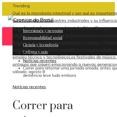
Trending
Qué es la microbiota intestinal y por qué es important
para tu organismo
Desastres industriales y su influenci
la evaluación de riesgos ambientales
Cómo Bosnia y
Inversiones y negocios
Herzegovina puede superar la fragmentación económi
Responsabilidad social
mejorar la inversión extranjera
Cómo Trinidad y Tobago
Ciencia y tecnología
puede convertir la renta energética en oportunidades 
Cultura y ocio
Inicio
empleo técnico y tecnológico
Los festivales de música
Notícias recentes
antiguos que siguen emocionando a nuevas generacio
Correr para retomar uma jornada amada, antes qu
sábado, agosto 8
demência leve tudo embora
Notícias recentes
Correr para