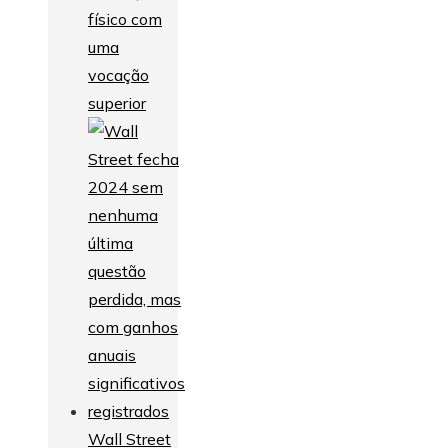
físico com
uma
vocação
superior
Wall Street