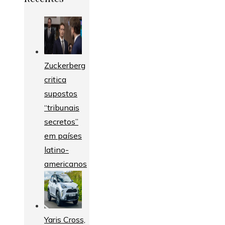
Zuckerberg
critica
supostos
“tribunais
secretos”
em países
latino-
americanos
Yaris Cross,