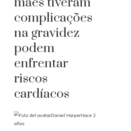
mães tiveram
complicações
na gravidez
podem
enfrentar
riscos
cardíacos
Daniel Harper
Hace 2
años