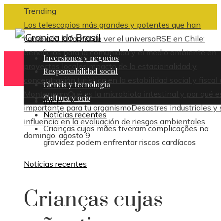
Trending
Los telescopios más grandes y potentes que han
cambiado la forma de ver el universo
RSE en Chile:
beneficios para la comunidad y el medio ambiente en
Inversiones y negocios
proyectos locales
Impacto de la estacionalidad y
Responsabilidad social
concentración turística en la estabilidad social y fiscal
Ciencia y tecnología
Montenegro
Qué es la microbiota intestinal y por qué e
Cultura y ocio
Inicio
importante para tu organismo
Desastres industriales y 
Notícias recentes
influencia en la evaluación de riesgos ambientales
Crianças cujas mães tiveram complicações na
domingo, agosto 9
gravidez podem enfrentar riscos cardíacos
Notícias recentes
Crianças cujas