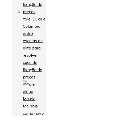
Yale, Duke e
Columbia
entre
escolas de
elite para
resolver
caso de
fixação de
preços