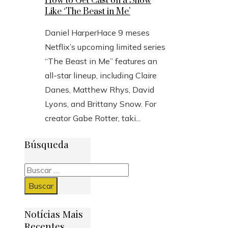
How to Get Cast on a Show
Like ‘The Beast in Me’
Daniel Harper
Hace 9 meses
Netflix’s upcoming limited series
“The Beast in Me” features an
all-star lineup, including Claire
Danes, Matthew Rhys, David
Lyons, and Brittany Snow. For
creator Gabe Rotter, taki...
Búsqueda
Buscar:
Notícias Mais
Recentes