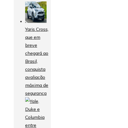
Yaris Cross,
que em
breve
chegará ao
Brasil,
conquista
avaliação
máxima de
segurança