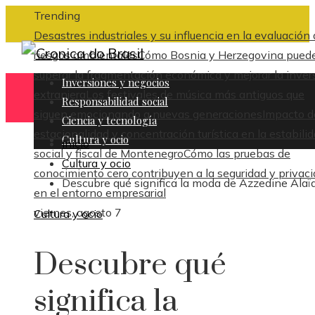
Trending
Desastres industriales y su influencia en la evaluación
riesgos ambientales
Cómo Bosnia y Herzegovina pued
superar la fragmentación económica y mejorar la inver
Inversiones y negocios
extranjera
Los festivales de música más antiguos que
Responsabilidad social
siguen emocionando a nuevas generaciones
Impacto d
Ciencia y tecnología
estacionalidad y concentración turística en la estabili
Cultura y ocio
Inicio
social y fiscal de Montenegro
Cómo las pruebas de
Cultura y ocio
conocimiento cero contribuyen a la seguridad y privac
Descubre qué significa la moda de Azzedine Alaï
en el entorno empresarial
viernes, agosto 7
Cultura y ocio
Descubre qué
significa la