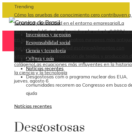
Trending
Cómo las pruebas de conocimiento cero contribuyen a 
seguridad y privacidad en el entorno empresarial
La
respuesta del Estado a la quiebra de más de 9.000 ba
Inversiones y negocios
en la Gran Depresión
Los teatros europeos más antigu
Responsabilidad social
que conservan su actividad escénica
Alimentos con
Ciencia y tecnología
vitamina C para la reparación de tejidos y producción 
Cultura y ocio
Inicio
colágeno
Las ecuaciones más influyentes en la historia
Notícias recentes
la ciencia y la tecnología
Desgostosas com o programa nuclear dos EUA,
jueves, agosto 6
comunidades recorrem ao Congresso em busca d
ajuda
Notícias recentes
Desgostosas