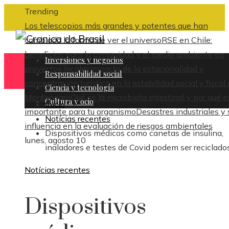
Trending
Los telescopios más grandes y potentes que han
cambiado la forma de ver el universo
RSE en Chile:
beneficios para la comunidad y el medio ambiente en
Inversiones y negocios
proyectos locales
Impacto de la estacionalidad y
Responsabilidad social
concentración turística en la estabilidad social y fiscal
Ciencia y tecnología
Montenegro
Qué es la microbiota intestinal y por qué e
Cultura y ocio
Inicio
importante para tu organismo
Desastres industriales y 
Notícias recentes
influencia en la evaluación de riesgos ambientales
Dispositivos médicos como canetas de insulina,
lunes, agosto 10
inaladores e testes de Covid podem ser reciclado
Notícias recentes
Dispositivos