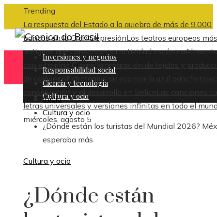
Trending
La respuesta del Estado a la quiebra de más de 9.000
bancos en la Gran Depresión
Los teatros europeos má
antiguos que conservan su actividad escénica
Aliment
Inversiones y negocios
con vitamina C para la reparación de tejidos y producc
Responsabilidad social
de colágeno
Estrategias de economía azul para fortalec
Ciencia y tecnología
conservación y el desarrollo en Belice
Las canciones c
Cultura y ocio
Inicio
letras universales y versiones infinitas en todo el mun
Cultura y ocio
miércoles, agosto 5
¿Dónde están los turistas del Mundial 2026? Méx
esperaba más
Cultura y ocio
¿Dónde están