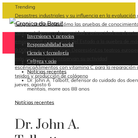
Trending
Desastres industriales y su influencia en la evaluación
riesgos ambientales
Cómo las pruebas de conocimient
cero contribuyen a la seguridad y privacidad en el ent
Inversiones y negocios
empresarial
La respuesta del Estado a la quiebra de má
Responsabilidad social
9.000 bancos en la Gran Depresión
Los teatros europe
Ciencia y tecnología
más antiguos que conservan su actividad
Cultura y ocio
Inicio
escénica
Alimentos con vitamina C para la reparación 
Notícias recentes
tejidos y producción de colágeno
Dr. John A. Talbott, defensor do cuidado dos doe
jueves, agosto 6
mentais, morre aos 88 anos
Notícias recentes
Dr. John A.