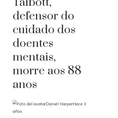
Talbott,
defensor do
cuidado dos
doentes
mentais,
morre aos 88
anos
Daniel Harper
Hace 3
años