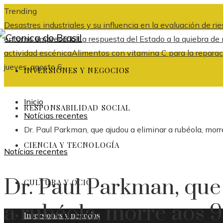
Trending
Desastres industriales y su influencia en la evaluación de r
entorno empresarial
La respuesta del Estado a la quiebra d
actividad escénica
Alimentos con vitamina C para la reparac
jueves, agosto 6
INVERSIONES Y NEGOCIOS
Inicio
RESPONSABILIDAD SOCIAL
Notícias recentes
Dr. Paul Parkman, que ajudou a eliminar a rubéola, mor
CIENCIA Y TECNOLOGÍA
Notícias recentes
Dr. Paul Parkman, que
CULTURA Y OCIO
a rubéola, morre aos 9
Inversiones y negocios