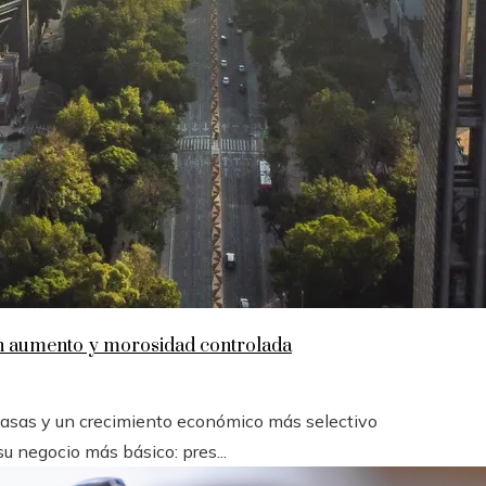
en aumento y morosidad controlada
 tasas y un crecimiento económico más selectivo
u negocio más básico: pres...