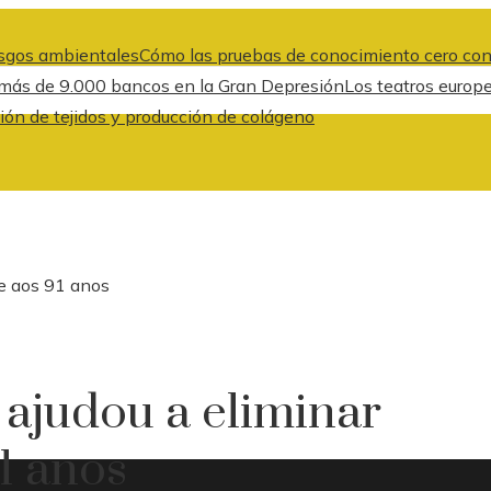
iesgos ambientales
Cómo las pruebas de conocimiento cero cont
e más de 9.000 bancos en la Gran Depresión
Los teatros europ
ión de tejidos y producción de colágeno
re aos 91 anos
 ajudou a eliminar
1 anos