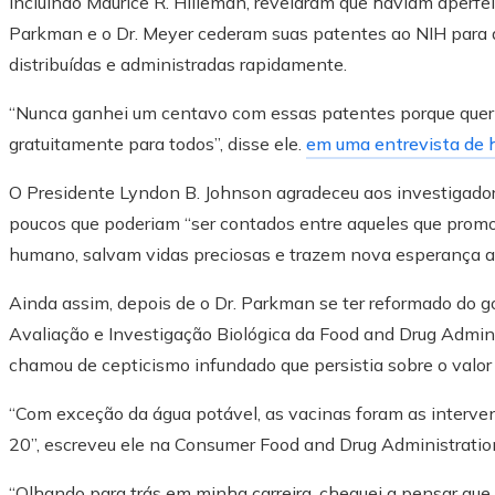
incluindo Maurice R. Hilleman, revelaram que haviam aperfei
Parkman e o Dr. Meyer cederam suas patentes ao NIH para 
distribuídas e administradas rapidamente.
“Nunca ganhei um centavo com essas patentes porque quer
gratuitamente para todos”, disse ele.
em uma entrevista de hi
O Presidente Lyndon B. Johnson agradeceu aos investigado
poucos que poderiam “ser contados entre aqueles que pro
humano, salvam vidas preciosas e trazem nova esperança a
Ainda assim, depois de o Dr. Parkman se ter reformado do 
Avaliação e Investigação Biológica da Food and Drug Admin
chamou de cepticismo infundado que persistia sobre o valor
“Com exceção da água potável, as vacinas foram as interv
20”, escreveu ele na Consumer Food and Drug Administrati
“Olhando para trás em minha carreira, cheguei a pensar que t