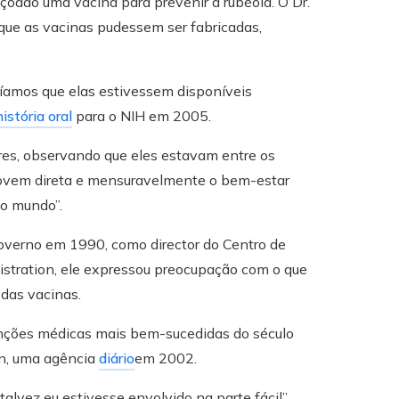
çoado uma vacina para prevenir a rubéola. O Dr.
que as vacinas pudessem ser fabricadas,
íamos que elas estivessem disponíveis
stória oral
para o NIH em 2005.
res, observando que eles estavam entre os
movem direta e mensuravelmente o bem-estar
o mundo”.
governo em 1990, como director do Centro de
istration, ele expressou preocupação com o que
 das vacinas.
enções médicas mais bem-sucedidas do século
on, uma agência
diário
em 2002.
alvez eu estivesse envolvido na parte fácil”,