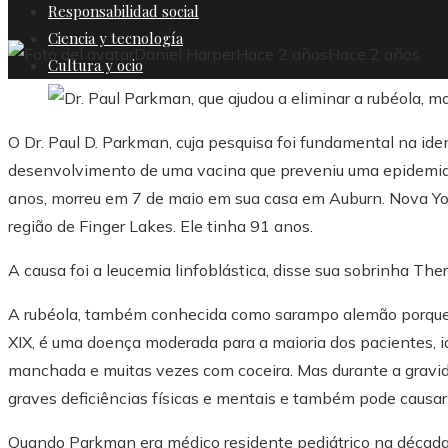
Responsabilidad social
Ciencia y tecnología
Daniel Harper
Hace 2 años
Hace 2 años
Cultura y ocio
O Dr. Paul D. Parkman, cuja pesquisa foi fundamental na iden
desenvolvimento de uma vacina que preveniu uma epidemia
anos, morreu em 7 de maio em sua casa em Auburn. Nova York
região de Finger Lakes. Ele tinha 91 anos.
A causa foi a leucemia linfoblástica, disse sua sobrinha The
A rubéola, também conhecida como sarampo alemão porque o
XIX, é uma doença moderada para a maioria dos pacientes, i
manchada e muitas vezes com coceira. Mas durante a gravi
graves deficiências físicas e mentais e também pode causa
Quando Parkman era médico residente pediátrico na década