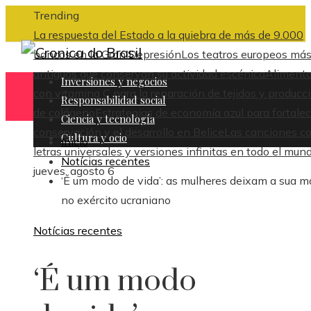
Trending
La respuesta del Estado a la quiebra de más de 9.000
bancos en la Gran Depresión
Los teatros europeos má
antiguos que conservan su actividad escénica
Aliment
Inversiones y negocios
con vitamina C para la reparación de tejidos y producc
Responsabilidad social
de colágeno
Estrategias de economía azul para fortalec
Ciencia y tecnología
conservación y el desarrollo en Belice
Las canciones c
Cultura y ocio
Inicio
letras universales y versiones infinitas en todo el mun
Notícias recentes
jueves, agosto 6
‘É um modo de vida’: as mulheres deixam a sua m
no exército ucraniano
Notícias recentes
‘É um modo