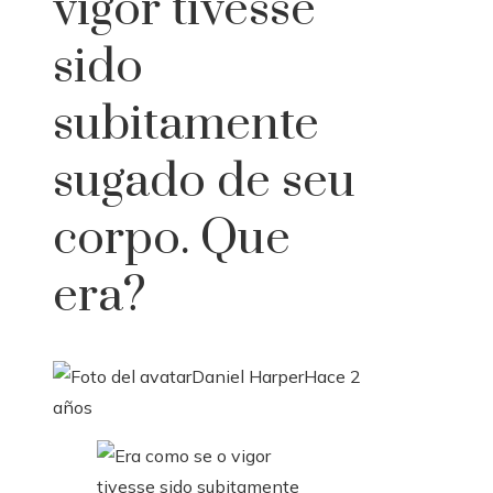
vigor tivesse
sido
subitamente
sugado de seu
corpo. Que
era?
Daniel Harper
Hace 2
años