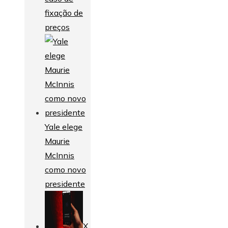
fixação de
preços
Yale elege
Maurie
McInnis
como novo
presidente
X