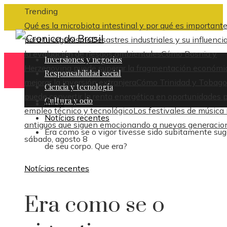
Trending
Qué es la microbiota intestinal y por qué es important
para tu organismo
Desastres industriales y su influenci
la evaluación de riesgos ambientales
Cómo Bosnia y
Inversiones y negocios
Herzegovina puede superar la fragmentación económi
Responsabilidad social
mejorar la inversión extranjera
Cómo Trinidad y Tobago
Ciencia y tecnología
puede convertir la renta energética en oportunidades 
Cultura y ocio
Inicio
empleo técnico y tecnológico
Los festivales de música
Notícias recentes
antiguos que siguen emocionando a nuevas generacio
Era como se o vigor tivesse sido subitamente su
sábado, agosto 8
de seu corpo. Que era?
Notícias recentes
Era como se o