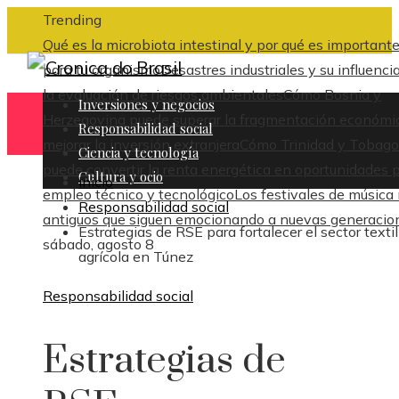
Trending
Qué es la microbiota intestinal y por qué es important
para tu organismo
Desastres industriales y su influenci
la evaluación de riesgos ambientales
Cómo Bosnia y
Inversiones y negocios
Herzegovina puede superar la fragmentación económi
Responsabilidad social
mejorar la inversión extranjera
Cómo Trinidad y Tobago
Ciencia y tecnología
puede convertir la renta energética en oportunidades 
Cultura y ocio
Inicio
empleo técnico y tecnológico
Los festivales de música
Responsabilidad social
antiguos que siguen emocionando a nuevas generacio
Estrategias de RSE para fortalecer el sector textil
sábado, agosto 8
agrícola en Túnez
Responsabilidad social
Estrategias de