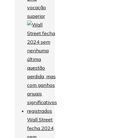
vocação
superior
Wall Street
fecha 2024
sem