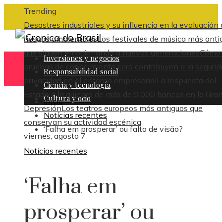
Trending
Desastres industriales y su influencia en la evaluación
riesgos ambientales
Los festivales de música más anti
que siguen emocionando a nuevas generaciones
Cómo 
Inversiones y negocios
pruebas de conocimiento cero contribuyen a la segurid
Responsabilidad social
privacidad en el entorno empresarial
La respuesta del
Ciencia y tecnología
Estado a la quiebra de más de 9.000 bancos en la Gra
Cultura y ocio
Inicio
Depresión
Los teatros europeos más antiguos que
Notícias recentes
conservan su actividad escénica
‘Falha em prosperar’ ou falta de visão?
viernes, agosto 7
Notícias recentes
‘Falha em
prosperar’ ou