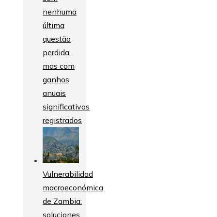
nenhuma
última
questão
perdida,
mas com
ganhos
anuais
significativos
registrados
Vulnerabilidad
macroeconómica
de Zambia:
soluciones