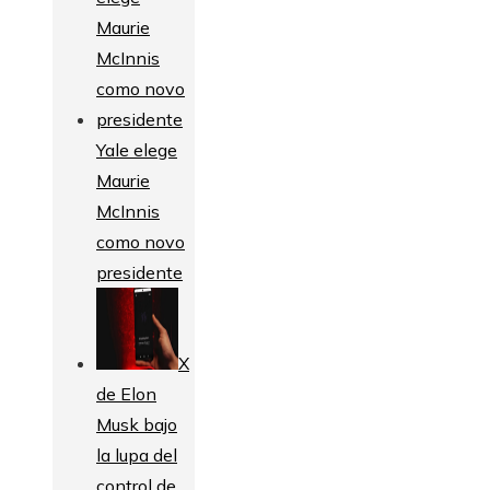
Yale elege
Maurie
McInnis
como novo
presidente
X
de Elon
Musk bajo
la lupa del
control de