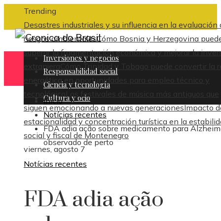
Trending
Desastres industriales y su influencia en la evaluación
riesgos ambientales
Cómo Bosnia y Herzegovina pued
superar la fragmentación económica y mejorar la inver
Inversiones y negocios
extranjera
Cómo Trinidad y Tobago puede convertir la 
Responsabilidad social
energética en oportunidades para empleo técnico y
Ciencia y tecnología
tecnológico
Los festivales de música más antiguos que
Cultura y ocio
Inicio
siguen emocionando a nuevas generaciones
Impacto d
Notícias recentes
estacionalidad y concentración turística en la estabili
FDA adia ação sobre medicamento para Alzheim
social y fiscal de Montenegro
observado de perto
viernes, agosto 7
Notícias recentes
FDA adia ação