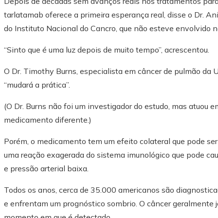
Depois de décadas sem avanços reais nos tratamentos para 
tarlatamab oferece a primeira esperança real, disse o Dr. 
do Instituto Nacional do Cancro, que não esteve envolvido n
“Sinto que é uma luz depois de muito tempo”, acrescentou.
O Dr. Timothy Burns, especialista em câncer de pulmão da U
“mudará a prática”.
(O Dr. Burns não foi um investigador do estudo, mas atuou
medicamento diferente.)
Porém, o medicamento tem um efeito colateral que pode ser g
uma reação exagerada do sistema imunológico que pode cau
e pressão arterial baixa.
Todos os anos, cerca de 35.000 americanos são diagnostic
e enfrentam um prognóstico sombrio. O câncer geralmente 
momento em que é detectado.