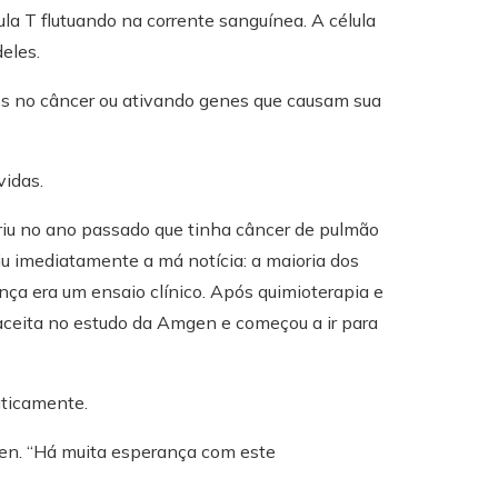
ula T flutuando na corrente sanguínea. A célula
eles.
cos no câncer ou ativando genes que causam sua
vidas.
riu no ano passado que tinha câncer de pulmão
iu imediatamente a má notícia: a maioria dos
nça era um ensaio clínico. Após quimioterapia e
aceita no estudo da Amgen e começou a ir para
aticamente.
ren. “Há muita esperança com este