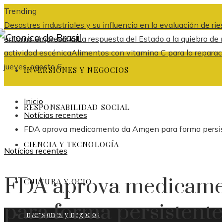
Trending
Desastres industriales y su influencia en la evaluación de r
entorno empresarial
La respuesta del Estado a la quiebra d
actividad escénica
Alimentos con vitamina C para la reparac
jueves, agosto 6
INVERSIONES Y NEGOCIOS
Inicio
RESPONSABILIDAD SOCIAL
Notícias recentes
FDA aprova medicamento da Amgen para forma persis
CIENCIA Y TECNOLOGÍA
Notícias recentes
FDA aprova medicam
CULTURA Y OCIO
para forma persistent
Inversiones y negocios