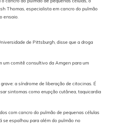
o cancro do pulmão de pequenas células, o
Anish Thomas, especialista em cancro do pulmão
o ensaio.
niversidade de Pittsburgh, disse que a droga
 em um comitê consultivo da Amgen para um
rave: a síndrome de liberação de citocinas. É
sar sintomas como erupção cutânea, taquicardia
ados com cancro do pulmão de pequenas células
já se espalhou para além do pulmão no