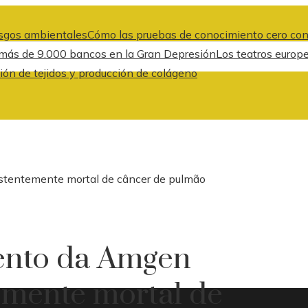
iesgos ambientales
Cómo las pruebas de conocimiento cero cont
e más de 9.000 bancos en la Gran Depresión
Los teatros europ
ión de tejidos y producción de colágeno
tentemente mortal de câncer de pulmão
ento da Amgen
emente mortal de