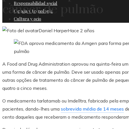
Responsabilidad social
câncer de pulmão
Ciencia y tecnología
Cultura y ocio
Daniel Harper
Hace 2 años
A Food and Drug Administration aprovou na quinta-feira u
uma forma de câncer de pulmão. Deve ser usado apenas por
outras opções de tratamento do câncer de pulmão de pequen
quatro a cinco meses.
O medicamento tarlatamab ou Imdelltra, fabricado pela empr
pacientes, dando-lhes uma
sobrevida média de 14 meses
de
cento daqueles que receberam o medicamento responderam