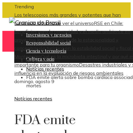
Trending
Los telescopios más grandes y potentes que han
cambiado la forma de ver el universo
RSE en Chile:
beneficios para la comunidad y el medio ambiente en
Inversiones y negocios
proyectos locales
Impacto de la estacionalidad y
Responsabilidad social
concentración turística en la estabilidad social y fiscal
Ciencia y tecnología
Montenegro
Qué es la microbiota intestinal y por qué e
Cultura y ocio
Inicio
importante para tu organismo
Desastres industriales y 
Notícias recentes
influencia en la evaluación de riesgos ambientales
FDA emite alerta sobre bomba cardíaca associad
domingo, agosto 9
mortes
Notícias recentes
FDA emite