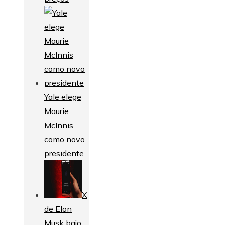
Yale elege
Maurie
McInnis
como novo
presidente
X
de Elon
Musk bajo