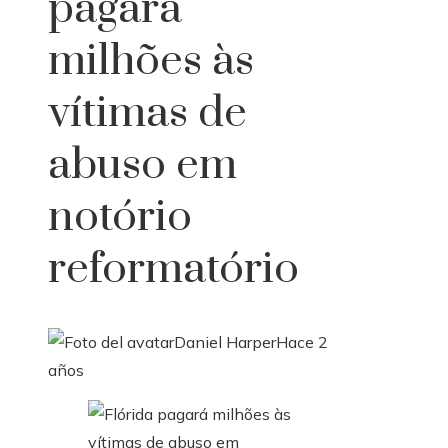
pagará
milhões às
vítimas de
abuso em
notório
reformatório
Daniel Harper
Hace 2
años