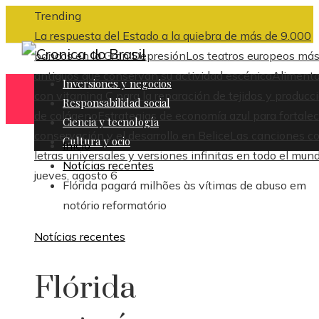
Trending
La respuesta del Estado a la quiebra de más de 9.000
bancos en la Gran Depresión
Los teatros europeos má
antiguos que conservan su actividad escénica
Aliment
Inversiones y negocios
con vitamina C para la reparación de tejidos y producc
Responsabilidad social
de colágeno
Estrategias de economía azul para fortalec
Ciencia y tecnología
conservación y el desarrollo en Belice
Las canciones c
Cultura y ocio
Inicio
letras universales y versiones infinitas en todo el mun
Notícias recentes
jueves, agosto 6
Flórida pagará milhões às vítimas de abuso em
notório reformatório
Notícias recentes
Flórida