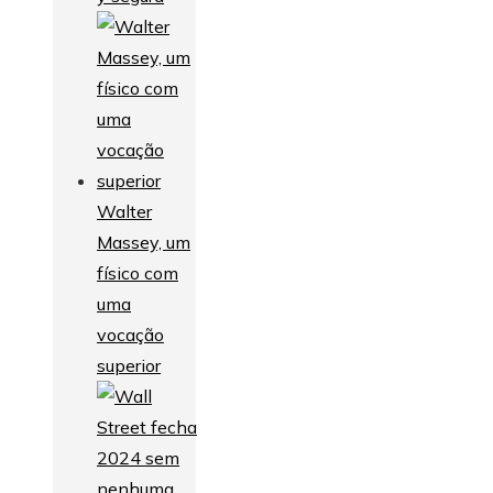
Walter
Massey, um
físico com
uma
vocação
superior