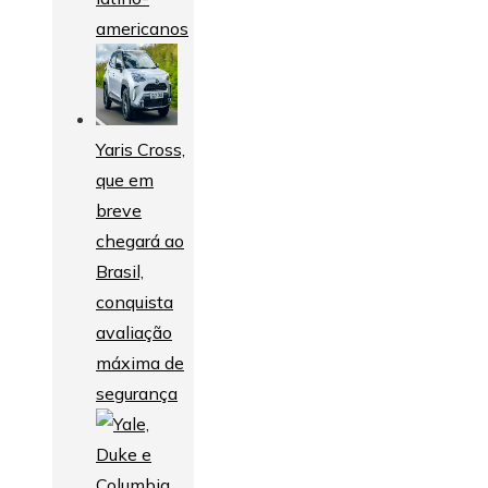
americanos
Yaris Cross,
que em
breve
chegará ao
Brasil,
conquista
avaliação
máxima de
segurança