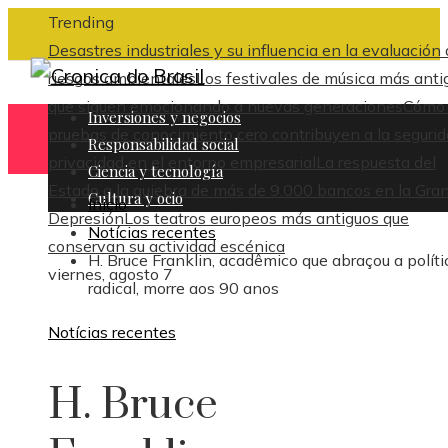
Trending
Desastres industriales y su influencia en la evaluación
riesgos ambientales
Los festivales de música más anti
que siguen emocionando a nuevas generaciones
Cómo 
Inversiones y negocios
pruebas de conocimiento cero contribuyen a la segurid
Responsabilidad social
privacidad en el entorno empresarial
La respuesta del
Ciencia y tecnología
Estado a la quiebra de más de 9.000 bancos en la Gra
Cultura y ocio
Inicio
Depresión
Los teatros europeos más antiguos que
Notícias recentes
conservan su actividad escénica
H. Bruce Franklin, acadêmico que abraçou a políti
viernes, agosto 7
radical, morre aos 90 anos
Notícias recentes
H. Bruce